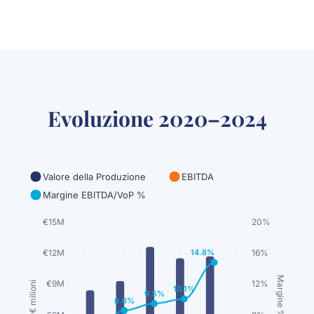
Evoluzione 2020–2024
Valore della Produzione
EBITDA
Margine EBITDA/VoP %
€15M
20%
€12M
16%
14.8%
Margine %
€9M
12%
€ milioni
10.1%
9.5%
8.6%