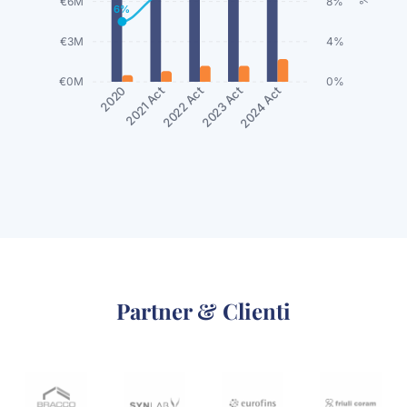
€6M
8%
6%
€3M
4%
€0M
0%
2021 Act
2022 Act
2023 Act
2024 Act
2020
Partner & Clienti