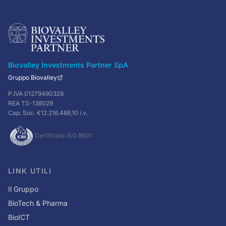
Biovalley Investments Partner SpA
Gruppo Biovalley
P.IVA 01279490328
REA TS-138029
Cap. Soc. €12.216.488,10 i.v.
Certificata ISO 9001
LINK UTILI
Il Gruppo
BioTech & Pharma
BioICT